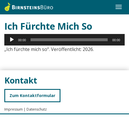
Togg
navi
Ich Fürchte Mich So
Audio-
00:00
00:00
Player
„Ich fürchte mich so“. Veröffentlicht: 2026.
Kontakt
Zum Kontaktformular
Impressum
|
Datenschutz