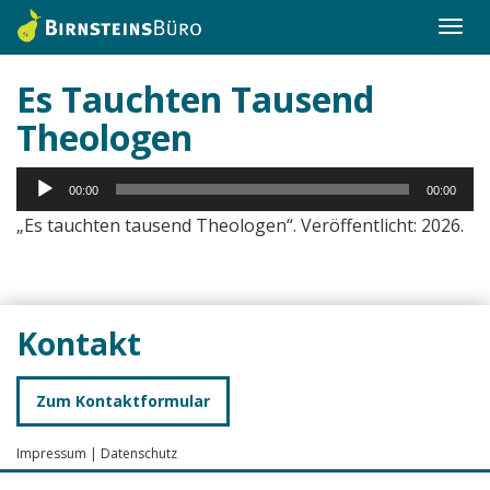
Togg
navi
Es Tauchten Tausend
Theologen
Audio-
00:00
00:00
Player
„Es tauchten tausend Theologen“. Veröffentlicht: 2026.
Kontakt
Zum Kontaktformular
Impressum
|
Datenschutz