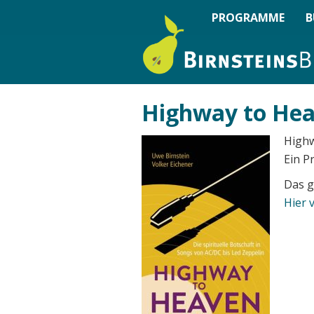
PROGRAMME
B
Highway to He
Highw
Ein P
Das g
Hier 