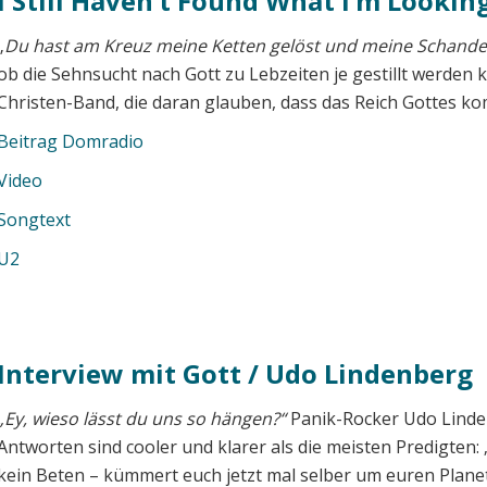
I Still Haven’t Found What I’m Looking
„
Du hast am Kreuz meine Ketten gelöst und meine Schande
ob die Sehnsucht nach Gott zu Lebzeiten je gestillt werden k
Christen-Band, die daran glauben, dass das Reich Gottes k
Beitrag Domradio
Video
Songtext
U2
Interview mit Gott / Udo Lindenberg
„Ey, wieso lässt du uns so hängen?“
Panik-Rocker Udo Linde
Antworten sind cooler und klarer als die meisten Predigten: 
kein Beten – kümmert euch jetzt mal selber um euren Plane