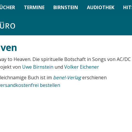
ÜCHER
TERMINE
BIRNSTEIN
AUDIOTHEK
HIT
aven
ay to Heaven. Die spirituelle Botschaft in Songs von AC/DC
rojekt von
Uwe Birnstein
und
Volker Eichener
leichnamige Buch ist im
bene!-Verlag
erschienen
versandkostenfrei bestellen