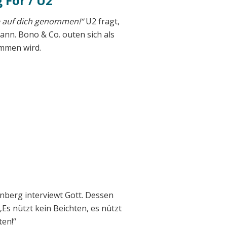
 For / U2
 auf dich genommen!“
U2 fragt,
ann. Bono & Co. outen sich als
ommen wird.
nberg interviewt Gott. Dessen
„Es nützt kein Beichten, es nützt
ten!“