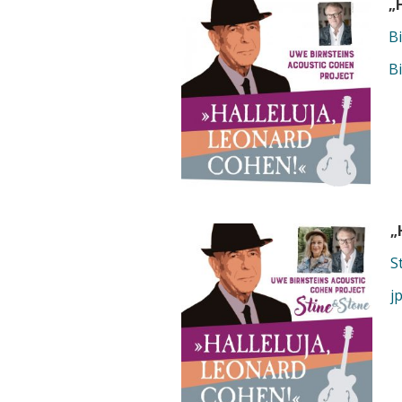
„
B
B
„
S
j