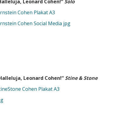
Halleluja, Leonard Cohen!“
Solo
irnstein Cohen Plakat A3
irnstein Cohen Social Media jpg
Halleluja, Leonard Cohen!“
Stine & Stone
tineStone Cohen Plakat A3
pg