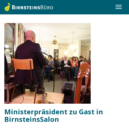
Togg
navi
Ministerpräsident zu Gast in
BirnsteinsSalon