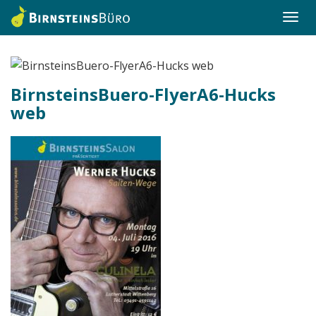
Togg
navi
BirnsteinsBuero-FlyerA6-Hucks
web