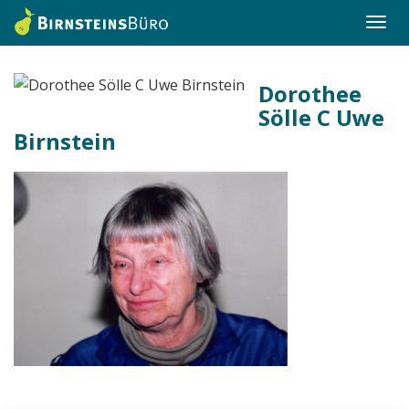
Togg
navi
Dorothee
Sölle C Uwe
Birnstein